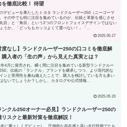
力を徹底比較！ 待望
のデビューを果たしたトヨタ ランドクルーザー250（ニーゴーマ
。その中でも特に注目を集めているのが、伝統と革新を感じさせ
丸目」と「角目」という2つのフロントフェイスデザインではない
ょうか。「どっちもカッコよくて選べない！」「...
2025.05.27
忖度なし】ランドクルーザー250の口コミを徹底解
！購入者の「生の声」から見えた真実とは？
24年4月に発売され、瞬く間に注目を集めている新型ランドクルー
250。伝統の「ランクル」ブランドを継承しつつ、より現代的な
インと実用性を兼ね備えたことで、購入を検討している方も多い
はないでしょうか？しかし、カタログや公式情報...
2025.05.20
ランクル250オーナー必見】ランドクルーザー250の
難リスクと最新対策を徹底解説！
24年に華々しくデビューし、圧倒的な存在感と高い走行性能でたち