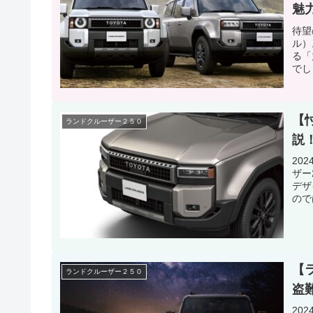
魅
待望
ル）
る「
でし
【
ランドクルーザー２５０
説
20
ザー
デザ
ので
【
ランドクルーザー２５０
盗
20