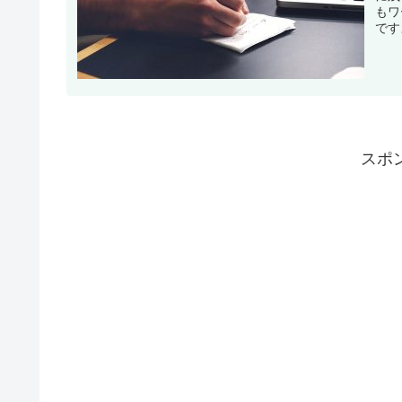
もワ
です
スポ