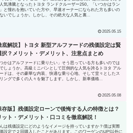
人気沸騰となったトヨタ ランドクルーザー250。「いつかはラン
」と憧れを抱いていた方や、早速オーナーになられた方も多いの
ないでしょうか。しかし、その絶大な人気と裏...
2025.05.15
徹底解説】トヨタ 新型アルファードの残価設定は賢
選択？メリット・デメリット、注意点まとめ
つかはアルファードに乗りたい」そう思っている方も多いのでは
でしょうか。高級ミニバンとして圧倒的な人気を誇るトヨタ アル
ードは、その豪華な内装、快適な乗り心地、そして堂々としたス
リングで多くの人々を魅了します。しかし、新車価格...
2025.05.08
保存版】残価設定ローンで後悔する人の特徴とは？
リット・デメリット・口コミを徹底解説！
んは残価設定にどのようなイメージを持っていますか？僕は実際
価設定で２回購入したことがあります。このワーゲンのUP!以外に