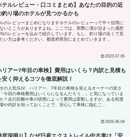
ホテルレビュー・口コミまとめ】あなたの目的の近
の釣り場のホテルが見つかるかも
ルのレビューまとめになりますホテルのレビューって中々信用に
ないところがありますよね。ここでは、実際に僕が泊まった感想
内のレビューを込みで紹介しています。もし、釣り場の近くで見
たい方は参考ください。都道府県別にまとめていきます...
2023.07.05
ハリアー7年目の車検】費用はいくら？内訳と見積も
を安く抑えるコツを徹底解説！
タの人気SUV、ハリアー。7年目の車検を迎えるオーナーの皆さ
「今回の車検費用はいくらになるんだろう…」と気になっていま
か？走行距離や車の状態によって費用は変動しますが、ある程度
場や内訳を知っておくことで、安心して車検に臨むこ...
2025.06.04
徹底深掘り】なぜ日産エクストレイル中古車は「安