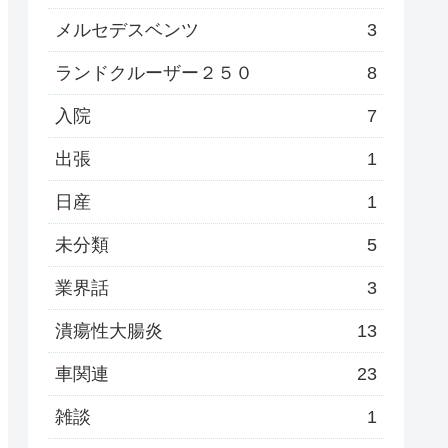
メルセデスベンツ
3
ランドクルーザー２５０
8
入院
7
出張
1
日産
1
未分類
5
業界話
3
潰瘍性大腸炎
13
車関連
23
雑談
1