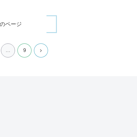
のページ
次
…
9
へ