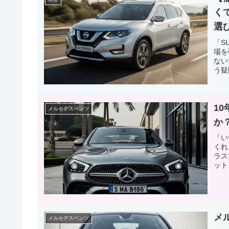
く
選
「S
場を
ない
う疑
1
メルセデスベンツ
か
「い
くれ
ラス
ット
メ
メルセデスベンツ