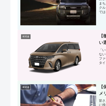
まち
クル
では
【
車関連
い
「い
ない
ファ
タイ
【
車関連
メ
皆さ
に残