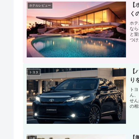
【
ホテルレビュー
く
ホテ
なら
と室
つけ
【
トヨタ
り
トヨ
ん、
せん
の相
【
日産