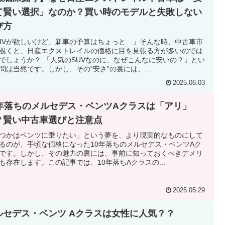
て賢い選択」なのか？買い時のモデルと失敗しない
び方
UVが欲しいけど、新車の予算はちょっと…」そんな時、中古車市
覗くと、日産エクストレイルの価格に目を見張る方が多いのでは
でしょうか？ 「人気のSUVなのに、なぜこんなに安いの？」とい
問は当然です。しかし、その“安さ”の裏には、...
2025.06.03
0年落ちのメルセデス・ベンツAクラスは「アリ」
？賢い中古車選びと注意点
つかはベンツに乗りたい」という夢を、より現実的なものにして
るのが、手頃な価格になった10年落ちのメルセデス・ベンツAク
です。しかし、その魅力の裏には、事前に知っておくべきデメリ
も存在します。この記事では、10年落ちAクラスの...
2025.05.29
ルセデス・ベンツ Aクラスは女性に人気？？