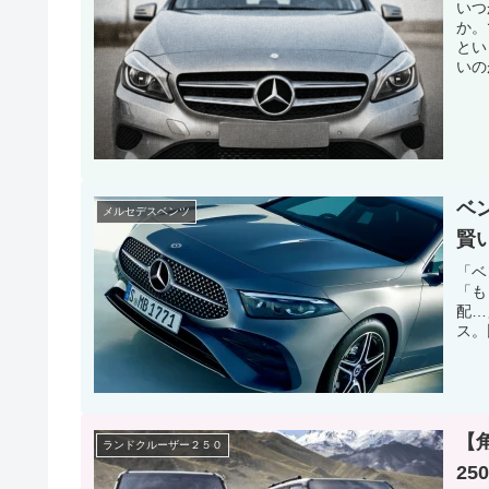
いつ
か。
とい
いの
ベ
メルセデスベンツ
賢
「ベ
「も
配…
ス。
【
ランドクルーザー２５０
2