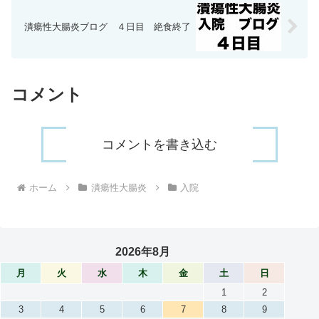
潰瘍性大腸炎ブログ ４日目 絶食終了
コメント
コメントを書き込む
ホーム
潰瘍性大腸炎
入院
2026年8月
月
火
水
木
金
土
日
1
2
3
4
5
6
7
8
9