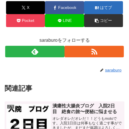
X
Facebook
はてブ
Pocket
LINE
コピー
saraburoをフォローする
saraburo
関連記事
潰瘍性大腸炎ブログ 入院2日
入院
目 絶食の旅〜便秘に悩ませる
オレダオレだオレだ！！どうもmotoで
す。入院1日目は何事もなく過ごす事がで
きましたが、まだまだ体調はよろしくな