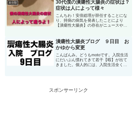
30代僕の潰瘍性大腸炎の症状は？
未分類
にも人の心をわからない...
症状は人によって様々
こんちわ！安倍総理が辞任することにな
り、持病の病気を発表したことにより
【潰瘍性大腸炎】の存在がニュースや特
集が組まれ広く知られるようになりまし
たね。これは、潰瘍性大腸炎を発症して
いる人にとってはありがたいことです。
潰瘍性大腸炎ブログ ９日目 お
入院
個人的には、この病気を患っ...
かゆから変更
こんばんみ。どうもmotoです。入院生活
にだいぶん慣れてきて若干【暇】が出て
きました。個人的には、入院生活全く
【苦】じゃないです。笑9日目にして、食
事にさらに変化が出てきました。では、
どぞー９日目9日目になって食事に変化が
出てきました。まず...
スポンサーリンク