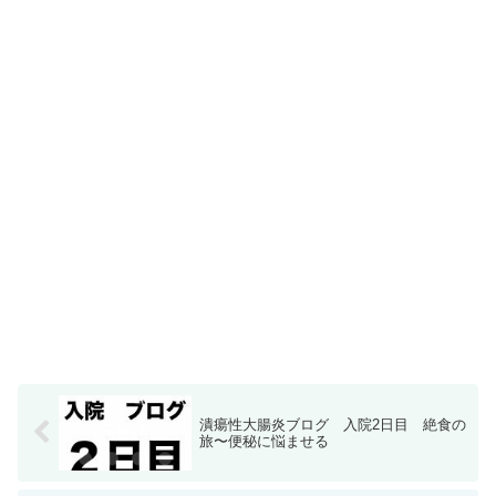
潰瘍性大腸炎ブログ 入院2日目 絶食の
旅〜便秘に悩ませる