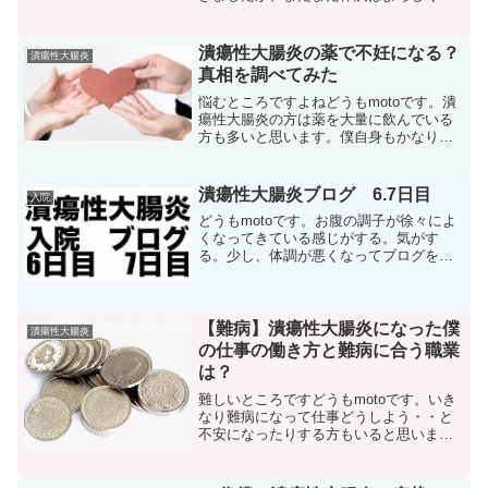
いですね。これがいつまで続くのか。。
入院２日目の治療内容をまとめていきた
いと思います。では、どぞぉ入院２日目
潰瘍性大腸炎の薬で不妊になる？
潰瘍性大腸炎
入院２日目に関しては...
真相を調べてみた
悩むところですよねどうもmotoです。潰
瘍性大腸炎の方は薬を大量に飲んでいる
方も多いと思います。僕自身もかなりの
薬を服用していますが、二人目が欲しい
と思っていた時にちょうど潰瘍性大腸炎
を発症してしまい主治医と相談しながら
潰瘍性大腸炎ブログ 6.7日目
入院
薬を処方してもらいま...
どうもmotoです。お腹の調子が徐々によ
くなってきている感じがする。気がす
る。少し、体調が悪くなってブログを書
く気すら起きませんでした。6日目食事内
容は朝食 おかゆ 玉子とじスープ パプリ
カとカリフラワーの醤油煮 ヨーグルト昼
食 おかゆ 春...
【難病】潰瘍性大腸炎になった僕
潰瘍性大腸炎
の仕事の働き方と難病に合う職業
は？
難しいところですどうもmotoです。いき
なり難病になって仕事どうしよう・・と
不安になったりする方もいると思いま
す。勿論、会社によっては配慮してくれ
たり周りの理解があり協力してくれる会
社も勿論あります。しかし、どこの世界