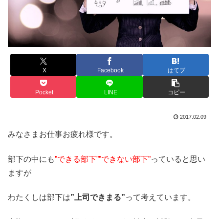
X
Facebook
はてブ
Pocket
LINE
コピー
2017.02.09
みなさまお仕事お疲れ様です。
部下の中にも
”できる部下””できない部下”
っていると思い
ますが
わたくしは部下は
”上司できまる”
って考えています。