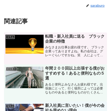
saraburo
関連記事
転職・新入社員に送る ブラック
コラム
企業の特徴
みなさまお仕事お疲れ様です。 ブラック
企業ってありますよね。私の会社は、グ
レーぐらいですかね。笑 人によって価
値観が違うので、ブラックって思う方も
いるかもしれません。今回は、そんなブ
ラック企業の特徴を書いていきたいと思
年間２００回以上出張する僕がお
ビジネス
います。 年収○○円も...
すすめする！あると便利なもの５
選
あると便利よみなさんお疲れ様です。出
張族にとって、行く場所によっては必要
なものやあると便利なものがたくさんあ
ります。もちろん、最悪ホテルで無料貸
出してくれるところもありますが、出張
に限らず旅行などでも活躍するものを実
新入社員に言いたい！僕が今の会
コラム
際に使っている出張族の僕...
社を辞めない理由