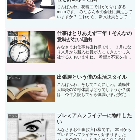
こんばんわ。花粉症で目がかゆすぎる
motoです。 みなさん今の会社に満足して
いますか？ これから、新入社員として入
社する方不安じゃないですか？ 給料が安
い・人間関係・通勤環境等…様々な要因
があり、転職を考えている方もいらっし
仕事はとりあえず三年！そんなの
コラム
ゃいますよね。...
意味がない理由
みなさまお仕事お疲れ様です。 ３月にな
り来月から新入社員が入ってきますし入
社する方もいますね。 希望と不安を抱
き…って、不安しかないですよね 笑 僕
は、今の会社に入社して８年目です。 仕
事をするにあってよく ”仕事は３年続け
出張族という僕の生活スタイル
ろ” って聞きま...
ビジネス
こんばんわ。そしてこんにちわ。潰瘍性
大腸炎の皆様体調はどうでしょうか？僕
は、今年入院してから体調がまだ安定し
てない日が続いています。まぁ、ある程
度の体調は覚悟しているので薬は常備持
ち歩いています。みなさんの仕事はどん
な感じですか？難病を抱え...
プレミアムフライデーに物申した
コラム
い
みなさまお仕事お疲れ様です。 本日から
プレミアムフライデーが始まりました
ね。私の会社はもちろんそんなものは存